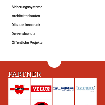
Sicherungssysteme
Architektenbauten
Diözese Innsbruck
Denkmalschutz
Öffentliche Projekte
PARTNER